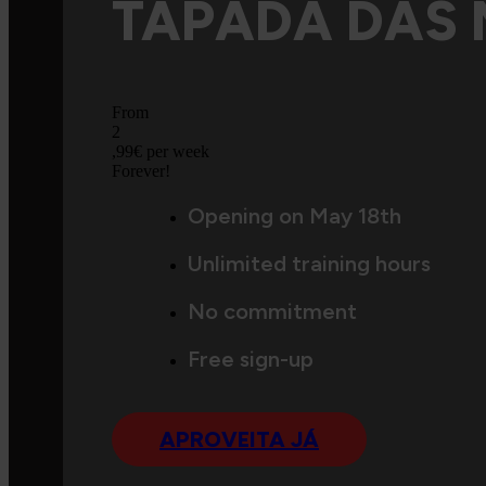
TAPADA DAS 
From
2
,99€
per week
Forever!
Opening on May 18th
Unlimited training hours
No commitment
Free sign-up
APROVEITA JÁ