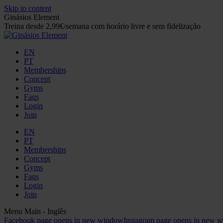
Skip to content
Ginásios Element
Treina desde 2,99€/semana com horário livre e sem fidelização
EN
PT
Memberships
Concept
Gyms
Faqs
Login
Join
EN
PT
Memberships
Concept
Gyms
Faqs
Login
Join
Menu Main - Inglês
Facebook page opens in new window
Instagram page opens in new 