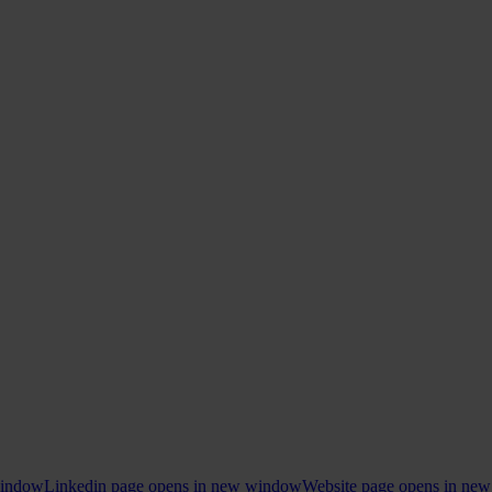
window
Linkedin page opens in new window
Website page opens in ne