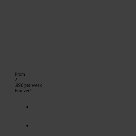
YOU 
From
2
,99€
per week
Forever!
Unlimited training ho
No commitment