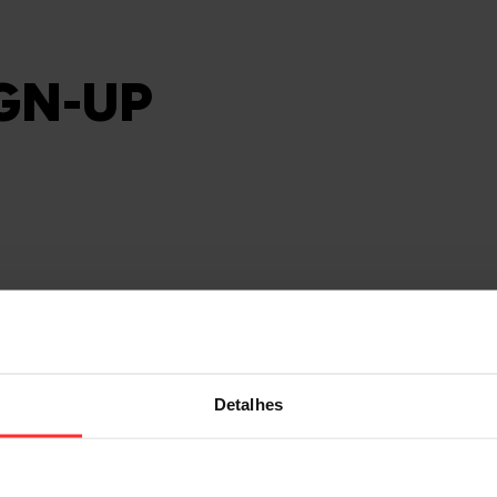
IGN-UP
Campaign valid from February 2 to 8, 2026.
Detalhes