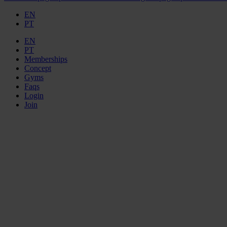
EN
PT
EN
PT
Memberships
Concept
Gyms
Faqs
Login
Join
LIV