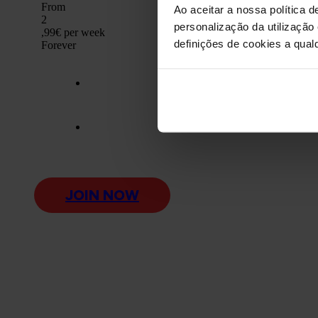
From
Ao aceitar a nossa política d
2
personalização da utilização
,99€
per week
definições de cookies a qualq
Forever
Unlimited training h
No commitment
JOIN NOW