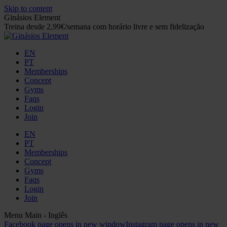
Skip to content
Ginásios Element
Treina desde 2,99€/semana com horário livre e sem fidelização
EN
PT
Memberships
Concept
Gyms
Faqs
Login
Join
EN
PT
Memberships
Concept
Gyms
Faqs
Login
Join
Menu Main - Inglês
Facebook page opens in new window
Instagram page opens in new