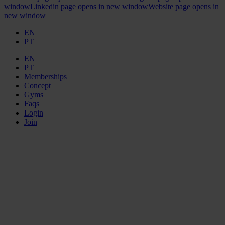
window
Linkedin page opens in new window
Website page opens in
new window
EN
PT
EN
PT
Memberships
Concept
Gyms
Faqs
Login
Join
ELEMENT
GYMS
TAGUSPARK