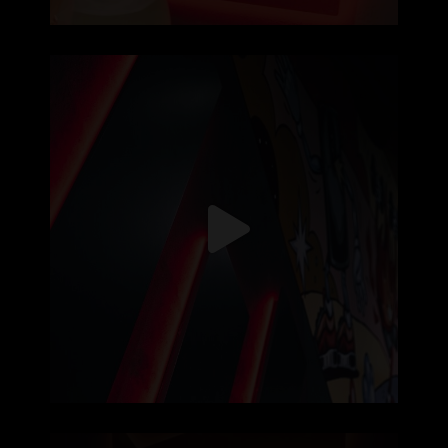
5120x1080px de puro treino, sem
...
126
0