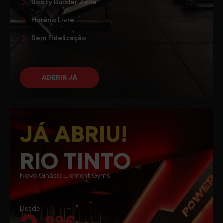
Booty Builder Zone
Horário Livre
Sem fidelização
ADERIR JÁ
JÁ ABRIU!
RIO TINTO
Novo Ginásio Element Gyms
Desde
,99€