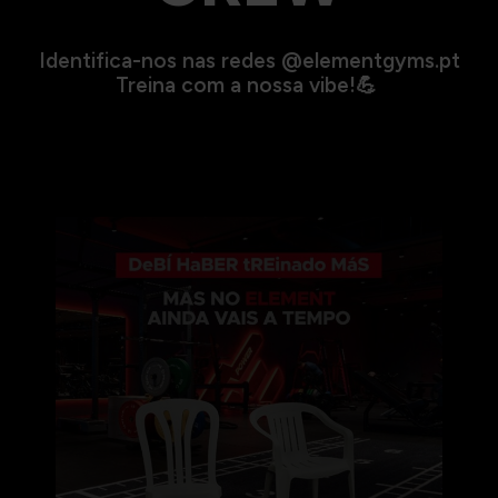
Identifica-nos nas redes @elementgyms.pt
Treina com a nossa vibe!💪
🎤🎶O Bad Bunny está a caminho de Portugal… e o
...
274
0