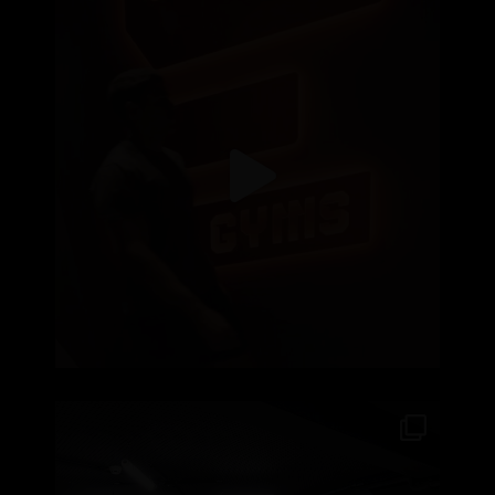
Recomeçar nunca é fácil, seja nas aulas, no
...
99
2
No Element Águas Santas, a energia do treino
...
410
11