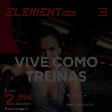
VIVE COMO
TREINAS
Desde
2
,99€
Horário livre
Sem fidelização
por semana
Para sempre!