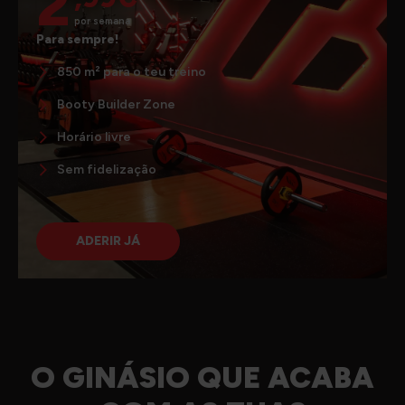
2
por semana
Para sempre!
850 m² para o teu treino
Booty Builder Zone
Horário livre
Sem fidelização
ADERIR JÁ
O GINÁSIO QUE ACABA