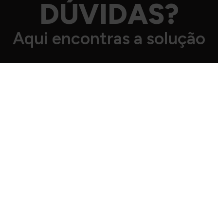
DÚVIDAS?
Aqui encontras a solução
Como me posso inscrever no
ginásio?
Tudo online e sem preocupações.
Clica
AQUI
e
escolhe o teu ginásio preferido. Seleciona o plano,
preenche todos os dados necessários, efetua o
primeiro pagamento e já está! Bem-vindo à Crew 🥳
É verdade que não existe
fidelização?