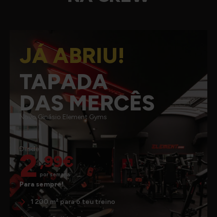
JÁ ABRIU!
TAPADA
DAS MERCÊS
Novo Ginásio Element Gyms
Desde
2
,99€
por semana
Para sempre!
1 200 m² para o teu treino