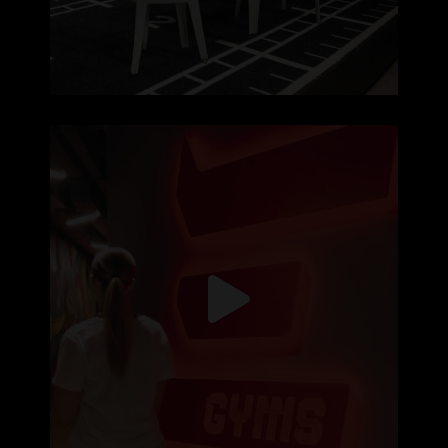
Hoje não treinas porque te apetece 🏋️‍♂️
...
171
2