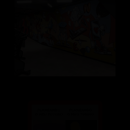
Um dia de cada vez, certo? 🙄
⠀⠀⠀⠀⠀⠀⠀⠀⠀⠀
...
130
2