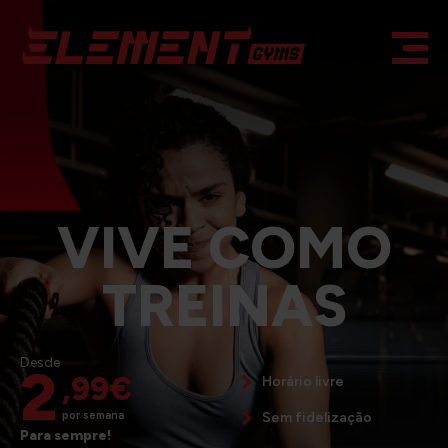
VIVE COMO
TREINAS
Desde
2
,99€
Horário livre
Sem fidelização
por semana
Para sempre!