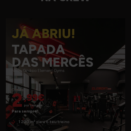
JÁ ABRIU!
TAPADA
DAS MERCÊS
Novo Ginásio Element Gyms
Desde
2
,99€
por semana
Para sempre!
1 200 m² para o teu treino