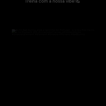
Treina com a nossa vibe!💪
🎤🎶O Bad Bunny está a caminho de Portugal… e o
...
274
0