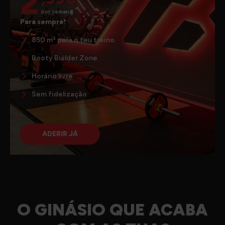
2
por semana
Para sempre!
850 m² para o teu treino
Booty Builder Zone
Horário livre
Sem fidelização
ADERIR JÁ
O GINÁSIO QUE ACABA