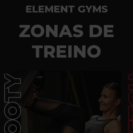
ELEMENT GYMS
ZONAS DE
TREINO
BOOTY
BOOTY
ST
ST