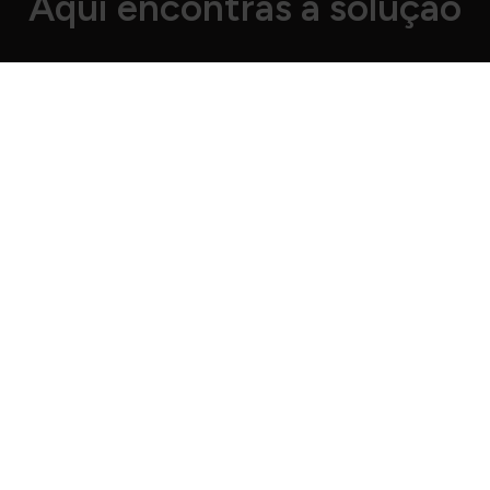
Aqui encontras a solução
Como me posso inscrever no
ginásio?
Tudo online e sem preocupações.
Clica
AQUI
e
escolhe o teu ginásio preferido. Seleciona o plano,
preenche todos os dados necessários, efetua o
primeiro pagamento e já está! Bem-vindo à Crew 🥳
É verdade que não existe
fidelização?
Sim! Só tens de ter em atenção que, para cancelar o
teu contrato,
deves proceder ao agendamento