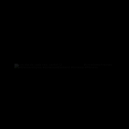
Um dia de cada vez, certo? 🙄
⠀⠀⠀⠀⠀⠀⠀⠀⠀⠀
...
130
2