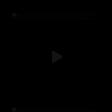
Hoje não treinas porque te apetece 🏋️‍♂️
...
171
2
5120x1080px de puro treino, sem
...