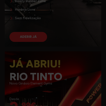
Booty Builder Zone
Horário Livre
Sem fidelização
ADERIR JÁ
JÁ ABRIU!
RIO TINTO
Novo Ginásio Element Gyms
Desde
,99€