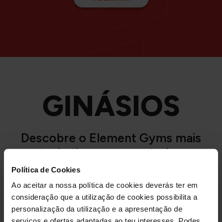
GINÁSIOS
Descobre o Element Gyms mais
perto de ti e começa a treinar ao
teu ritmo, sem pressões.
Política de Cookies
Ao aceitar a nossa política de cookies deverás ter em
consideração que a utilização de cookies possibilita a
REGIÃO
personalização da utilização e a apresentação de
Geral
Centro
Ilhas
Norte
Sul
serviços e ofertas adaptadas ao teu interesses. Podes