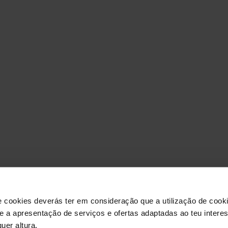
O ELEME
IRA
e cookies deverás ter em consideração que a utilização de cookie
 e a apresentação de serviços e ofertas adaptadas ao teu intere
uer altura.