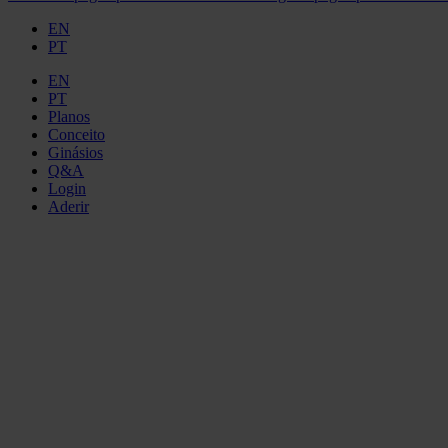
EN
PT
EN
PT
Planos
Conceito
Ginásios
Q&A
Login
Aderir
PERG