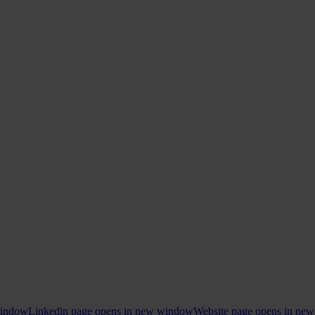
window
Linkedin page opens in new window
Website page opens in ne