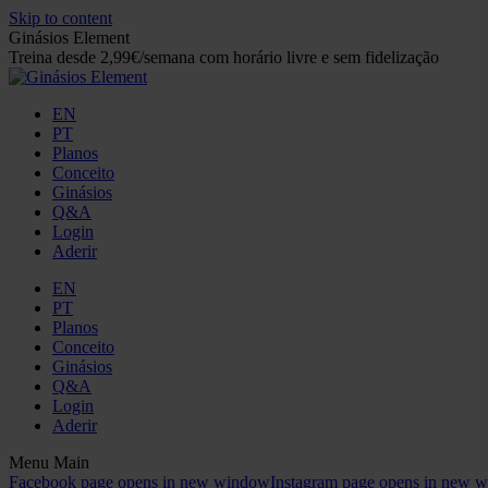
Skip to content
Ginásios Element
Treina desde 2,99€/semana com horário livre e sem fidelização
EN
PT
Planos
Conceito
Ginásios
Q&A
Login
Aderir
EN
PT
Planos
Conceito
Ginásios
Q&A
Login
Aderir
Menu Main
Facebook page opens in new window
Instagram page opens in new 