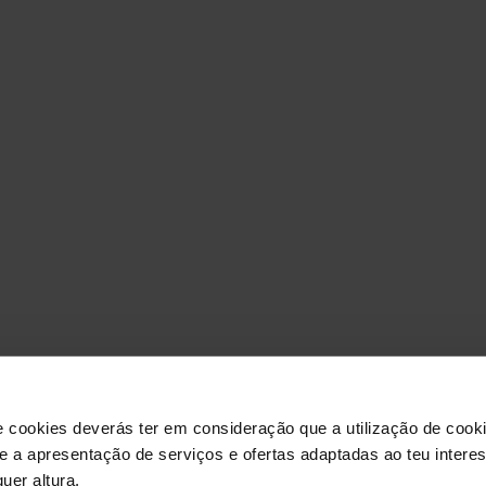
O ELEME
JO
e cookies deverás ter em consideração que a utilização de cookie
 e a apresentação de serviços e ofertas adaptadas ao teu intere
uer altura.