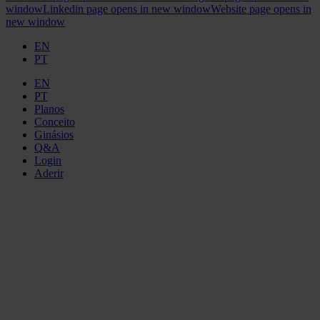
window
Linkedin page opens in new window
Website page opens in
new window
EN
PT
EN
PT
Planos
Conceito
Ginásios
Q&A
Login
Aderir
GINÁSIO
ELEMENT
AMARANTE