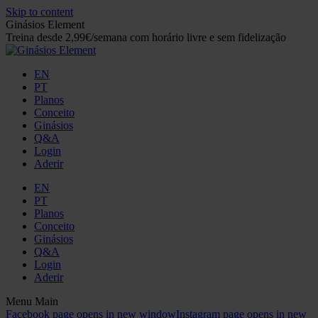
Skip to content
Ginásios Element
Treina desde 2,99€/semana com horário livre e sem fidelização
EN
PT
Planos
Conceito
Ginásios
Q&A
Login
Aderir
EN
PT
Planos
Conceito
Ginásios
Q&A
Login
Aderir
Menu Main
Facebook page opens in new window
Instagram page opens in new