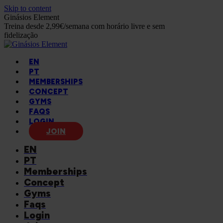
Skip to content
Ginásios Element
Treina desde 2,99€/semana com horário livre e sem
fidelização
EN
PT
MEMBERSHIPS
CONCEPT
GYMS
FAQS
LOGIN
JOIN
EN
PT
Memberships
Concept
Gyms
Faqs
Login