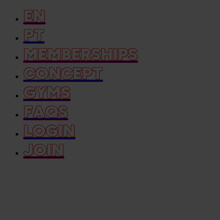
EN
PT
MEMBERSHIPS
CONCEPT
GYMS
FAQS
LOGIN
JOIN