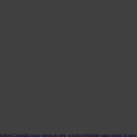
window
Linkedin page opens in new window
Website page opens in ne