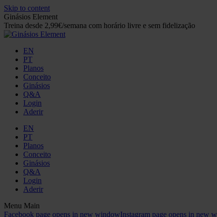
Skip to content
Ginásios Element
Treina desde 2,99€/semana com horário livre e sem fidelização
EN
PT
Planos
Conceito
Ginásios
Q&A
Login
Aderir
EN
PT
Planos
Conceito
Ginásios
Q&A
Login
Aderir
Menu Main
Facebook page opens in new window
Instagram page opens in new 