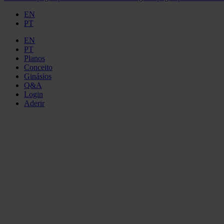
EN
PT
EN
PT
Planos
Conceito
Ginásios
Q&A
Login
Aderir
GINÁS