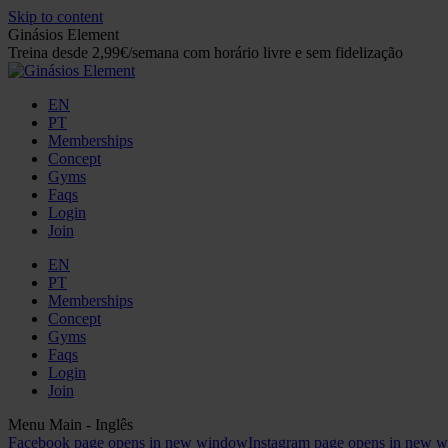
Skip to content
Ginásios Element
Treina desde 2,99€/semana com horário livre e sem fidelização
EN
PT
Memberships
Concept
Gyms
Faqs
Login
Join
EN
PT
Memberships
Concept
Gyms
Faqs
Login
Join
Menu Main - Inglês
Facebook page opens in new window
Instagram page opens in new 