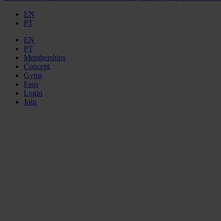
EN
PT
EN
PT
Memberships
Concept
Gyms
Faqs
Login
Join
ELEM