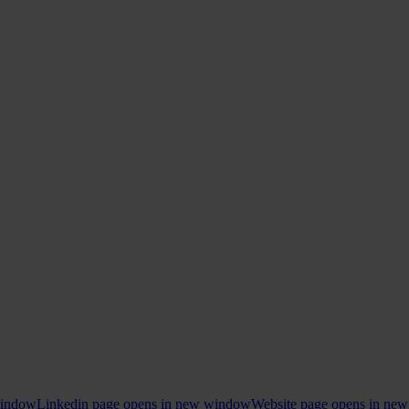
window
Linkedin page opens in new window
Website page opens in ne