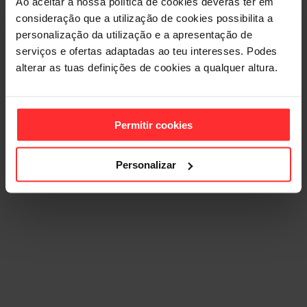
Ao aceitar a nossa política de cookies deverás ter em
consideração que a utilização de cookies possibilita a
CONHECE
personalização da utilização e a apresentação de
serviços e ofertas adaptadas ao teu interesses. Podes
OS
alterar as tuas definições de cookies a qualquer altura.
GINÁSIOS
Permitir cookies
ELEMENT
Personalizar
De norte a sul encontras sempre um ginásio Element
para treinar!