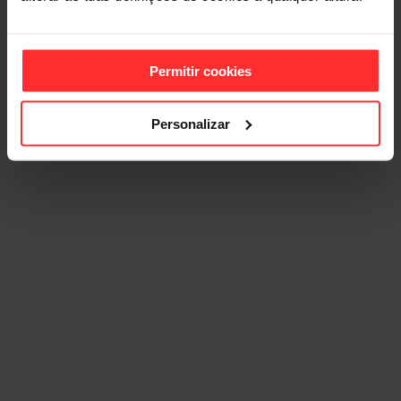
TRAINERS
Permitir cookies
Desenvolve o teu negócio em cedência de espaço numa das
maiores cadeias de fitness em Portugal!
Personalizar