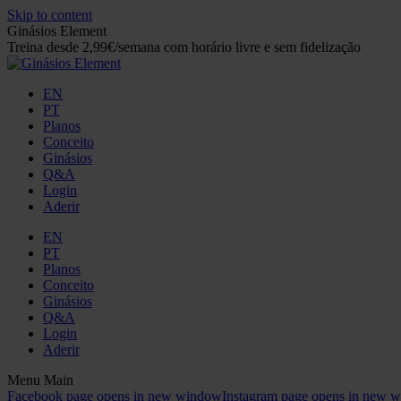
Skip to content
Ginásios Element
Treina desde 2,99€/semana com horário livre e sem fidelização
EN
PT
Planos
Conceito
Ginásios
Q&A
Login
Aderir
EN
PT
Planos
Conceito
Ginásios
Q&A
Login
Aderir
Menu Main
Facebook page opens in new window
Instagram page opens in new 