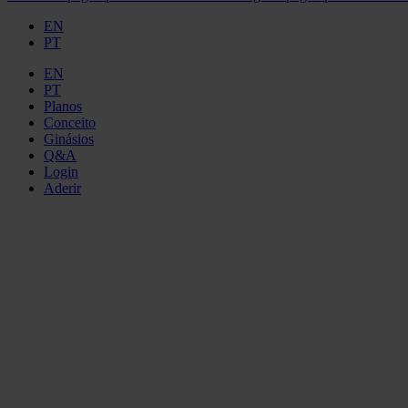
EN
PT
EN
PT
Planos
Conceito
Ginásios
Q&A
Login
Aderir
GINÁS