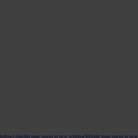
window
Linkedin page opens in new window
Website page opens in ne