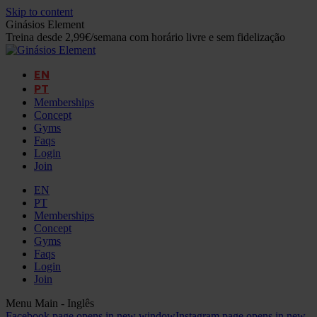
Skip to content
Ginásios Element
Treina desde 2,99€/semana com horário livre e sem fidelização
EN
PT
Memberships
Concept
Gyms
Faqs
Login
Join
EN
PT
Memberships
Concept
Gyms
Faqs
Login
Join
Menu Main - Inglês
Facebook page opens in new window
Instagram page opens in new