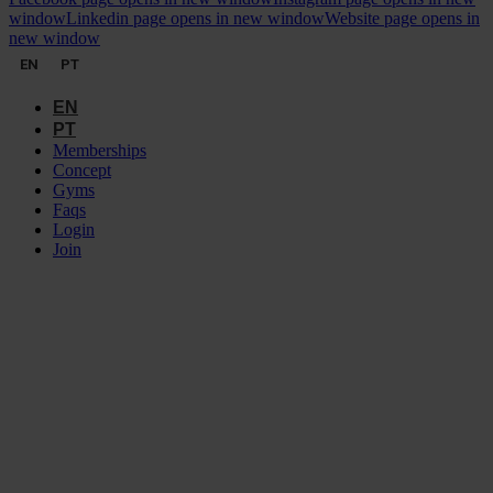
window
Linkedin page opens in new window
Website page opens in
new window
EN
PT
EN
PT
Memberships
Concept
Gyms
Faqs
Login
Join
ELEMENT
GYMS
MIRAFLORES