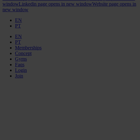
window
Linkedin page opens in new window
Website page opens in
new window
EN
PT
EN
PT
Memberships
Concept
Gyms
Faqs
Login
Join
ELEMENT
GYMS
MEM MARTINS