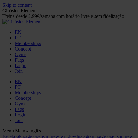
Skip to content
Ginásios Element
Treina desde 2,99€/semana com horário livre e sem fidelização
EN
PT
Memberships
Concept
Gyms
Faqs
Login
Join
EN
PT
Memberships
Concept
Gyms
Faqs
Login
Join
Menu Main - Inglês
Facebook page opens in new window
Instagram page opens in new