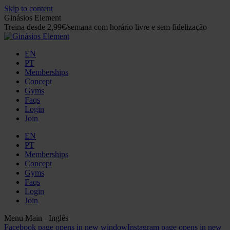
Skip to content
Ginásios Element
Treina desde 2,99€/semana com horário livre e sem fidelização
EN
PT
Memberships
Concept
Gyms
Faqs
Login
Join
EN
PT
Memberships
Concept
Gyms
Faqs
Login
Join
Menu Main - Inglês
Facebook page opens in new window
Instagram page opens in new