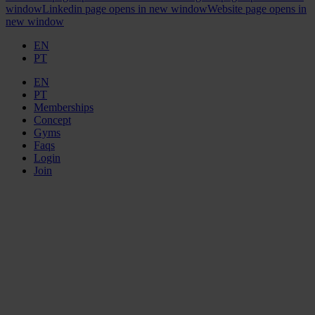
window
Linkedin page opens in new window
Website page opens in
new window
EN
PT
EN
PT
Memberships
Concept
Gyms
Faqs
Login
Join
ELEMENT
GYMS
GONDOMAR