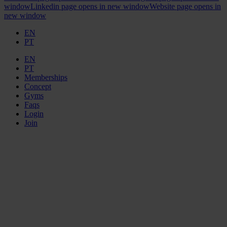
window
Linkedin page opens in new window
Website page opens in
new window
EN
PT
EN
PT
Memberships
Concept
Gyms
Faqs
Login
Join
ELEMENT
GYMS
COVILHÃ