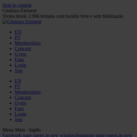
Skip to content
Ginásios Element
Treina desde 2,99€/semana com horário livre e sem fidelização
EN
PT
Memberships
Concept
Gyms
Faqs
Login
Join
EN
PT
Memberships
Concept
Gyms
Faqs
Login
Join
Menu Main - Inglês
Facebook page opens in new window
Instagram page opens in new