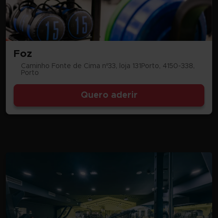
Foz
Caminho Fonte de Cima nº33, loja 131Porto, 4150-338,
Porto
Quero aderir