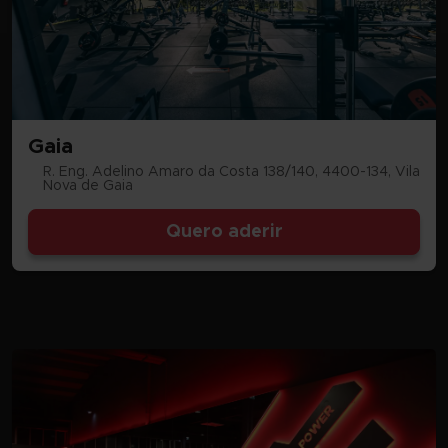
Gaia
R. Eng. Adelino Amaro da Costa 138/140, 4400-134, Vila
Nova de Gaia
Quero aderir