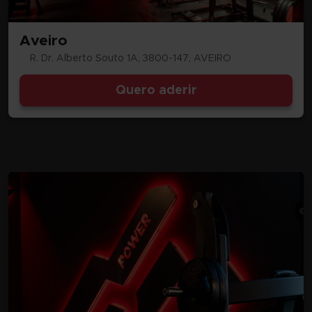
Aveiro
R. Dr. Alberto Souto 1A, 3800-147, AVEIRO
Quero aderir