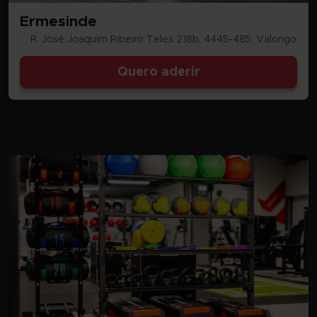
Ermesinde
R. José Joaquim Ribeiro Teles 218b, 4445-485, Valongo
Quero aderir