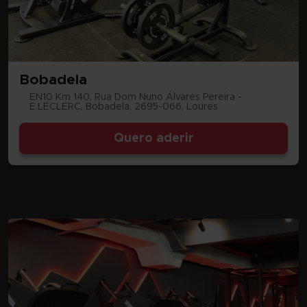
Bobadela
EN10 Km 140, Rua Dom Nuno Álvares Pereira -
E.LECLERC, Bobadela, 2695-066, Loures
Quero aderir