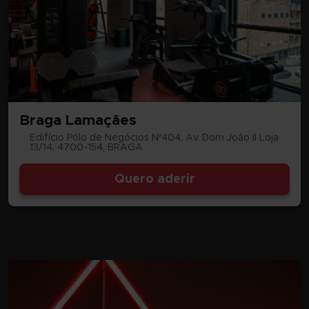
Braga Lamaçães
Edifício Pólo de Negócios Nº404, Av. Dom João II Loja
13/14, 4700-154, BRAGA
Quero aderir