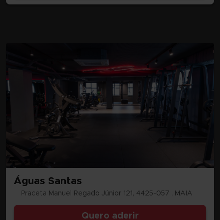
Águas Santas
Praceta Manuel Regado Júnior 121, 4425-057 , MAIA
Quero aderir