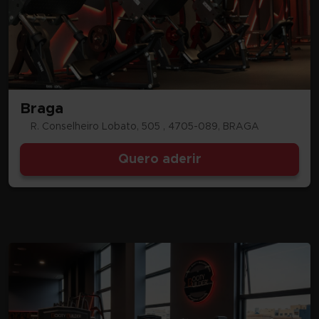
Braga
R. Conselheiro Lobato, 505 , 4705-089, BRAGA
Quero aderir