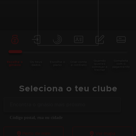
Quando
Completa
Escolhe o
Os teus
Escolhe o
Criar conta
queres
com o
ginásio
dados
plano
e contrato
começar a
pagamento
treinar
Seleciona o teu clube
Código postal, rua ou cidade
Perto de mim
Ver mapa