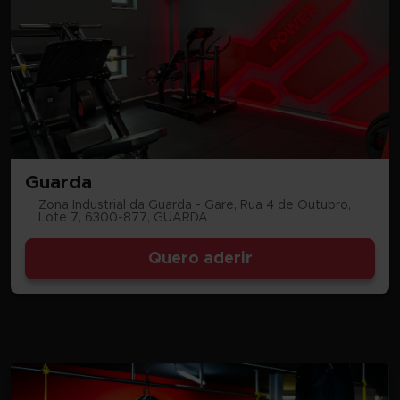
Guarda
Zona Industrial da Guarda - Gare, Rua 4 de Outubro,
Lote 7, 6300-877, GUARDA
Quero aderir