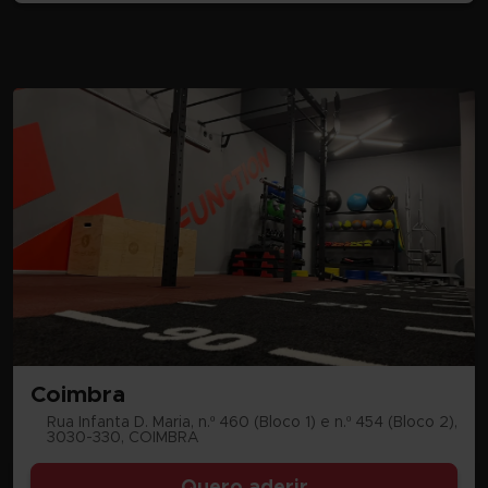
Coimbra
Rua Infanta D. Maria, n.º 460 (Bloco 1) e n.º 454 (Bloco 2),
3030-330, COIMBRA