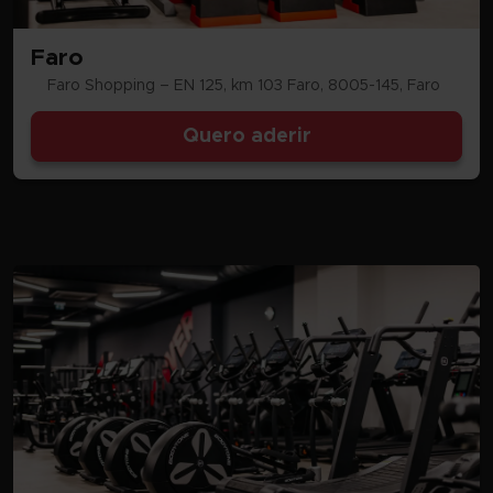
Faro
Faro Shopping – EN 125, km 103 Faro, 8005-145, Faro
Quero aderir