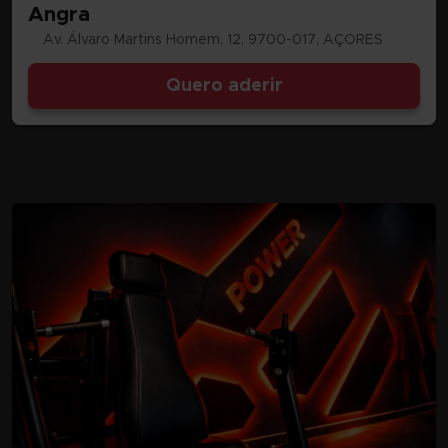
Angra
Av. Álvaro Martins Homem, 12, 9700-017, AÇORES
Quero aderir