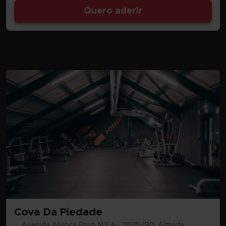
Quero aderir
Cova Da Piedade
Avenida Aliança Povo M.F.A., 2805-190, Almada