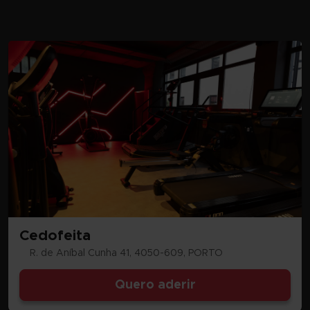
Cedofeita
R. de Aníbal Cunha 41, 4050-609, PORTO
Quero aderir