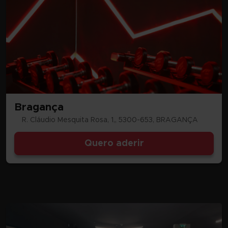
Bragança
R. Cláudio Mesquita Rosa, 1,, 5300-653, BRAGANÇA
Quero aderir