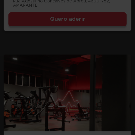
Rua Agostinho Gonçalves de Abreu, 4600-752,
AMARANTE
Quero aderir