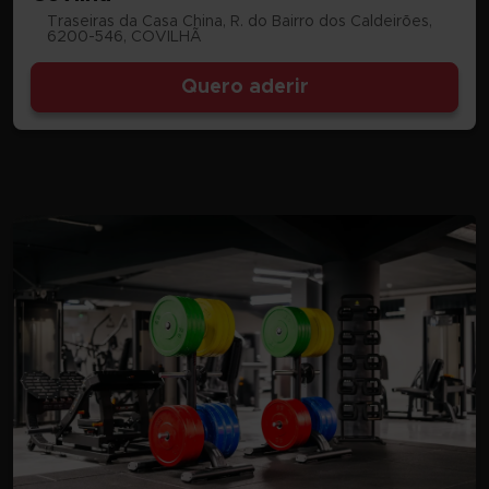
Traseiras da Casa China, R. do Bairro dos Caldeirões,
6200-546, COVILHÃ
Quero aderir