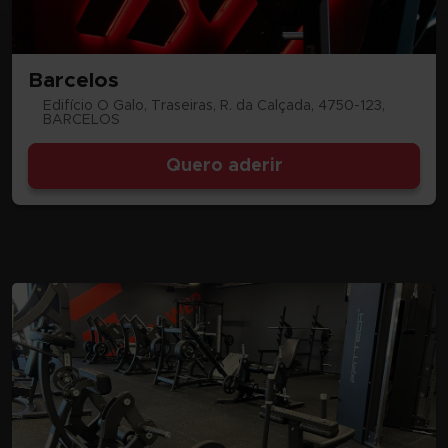
Barcelos
Edifício O Galo, Traseiras, R. da Calçada, 4750-123,
BARCELOS
Quero aderir