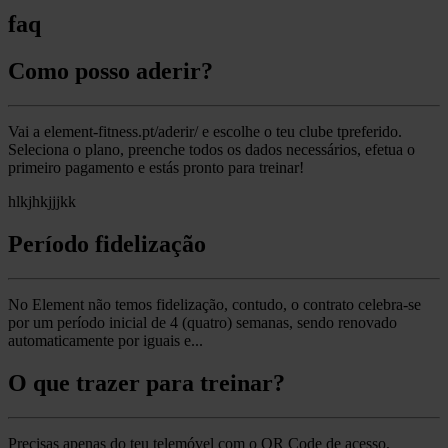
faq
Como posso aderir?
Vai a element-fitness.pt/aderir/ e escolhe o teu clube tpreferido.
Seleciona o plano, preenche todos os dados necessários, efetua o
primeiro pagamento e estás pronto para treinar!
hlkjhkjjjkk
Período fidelização
No Element não temos fidelização, contudo, o contrato celebra-se
por um período inicial de 4 (quatro) semanas, sendo renovado
automaticamente por iguais e...
O que trazer para treinar?
Precisas apenas do teu telemóvel com o QR Code de acesso,