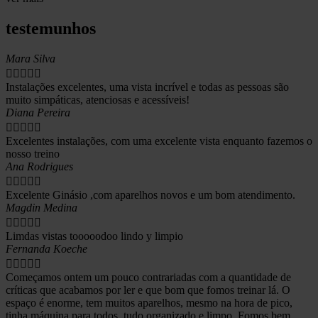
testemunhos
Mara Silva





Instalações excelentes, uma vista incrível e todas as pessoas são
muito simpáticas, atenciosas e acessíveis!
Diana Pereira





Excelentes instalações, com uma excelente vista enquanto fazemos o
nosso treino
Ana Rodrigues





Excelente Ginásio ,com aparelhos novos e um bom atendimento.
Magdin Medina





Limdas vistas tooooodoo lindo y limpio
Fernanda Koeche





Começamos ontem um pouco contrariadas com a quantidade de
críticas que acabamos por ler e que bom que fomos treinar lá. O
espaço é enorme, tem muitos aparelhos, mesmo na hora de pico,
tinha máquina para todos, tudo organizado e limpo. Fomos bem