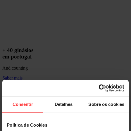
+ 40 ginásios
em portugal
And counting
Saber mais
CARDIO
FUNCTION
Consentir
Detalhes
Sobre os cookies
STRENGTH
Política de Cookies