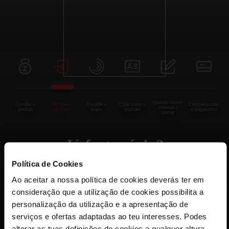
Quando queres
Escolhe o
Os teus
Escolhe o
Criar conta e
Completa com
começar a
ginásio
dados
plano
contrato
o pagamento
treinar
Já foste sócio?
Política de Cookies
Sim
Não
Ao aceitar a nossa política de cookies deverás ter em
consideração que a utilização de cookies possibilita a
personalização da utilização e a apresentação de
serviços e ofertas adaptadas ao teu interesses. Podes
Voltar
alterar as tuas definições de cookies a qualquer altura.