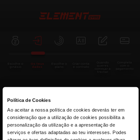
Quando
Completa
Escolhe o
Os teus
Escolhe o
Criar conta
queres
com o
ginásio
dados
plano
e contrato
começar a
pagamento
treinar
Já foste sócio?
Política de Cookies
Ao aceitar a nossa política de cookies deverás ter em
Sim
Não
consideração que a utilização de cookies possibilita a
personalização da utilização e a apresentação de
serviços e ofertas adaptadas ao teu interesses. Podes
alterar as tuas definições de cookies a qualquer altura.